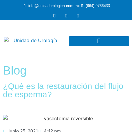
info@unidadurologica.com.mx
(664) 9766433
Blog
¿Qué es la restauración del flujo
de esperma?
junio 25, 2021
4:42 pm