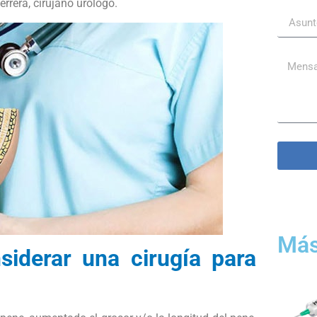
rrera, cirujano urólogo.
Más
iderar una cirugía para