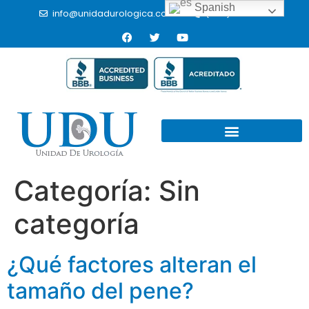
Spanish
info@unidadurologica.com.mx
(664) 9766433
Categoría:
Sin
categoría
¿Qué factores alteran el
tamaño del pene?