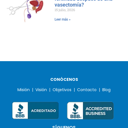
vasectomía?
15 julio, 2026
Leer más »
CONÓCENOS
Misión |
Visión |
Objetivos |
Contacto |
Blog
SÍGUENOS