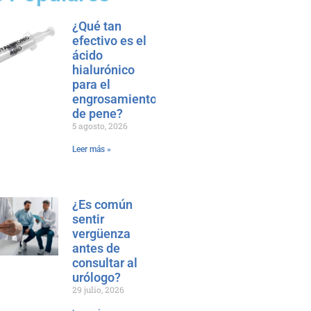
¿Qué tan
efectivo es el
ácido
hialurónico
para el
engrosamiento
de pene?
5 agosto, 2026
Leer más »
¿Es común
sentir
vergüenza
antes de
consultar al
urólogo?
29 julio, 2026