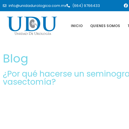
info@unidadurologica.com.mx
(664) 9766433
INICIO
QUIENES SOMOS
Blog
¿Por qué hacerse un seminogra
vasectomía?