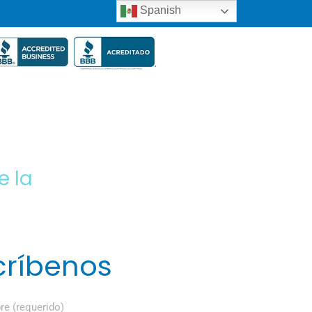
Spanish
e la
críbenos