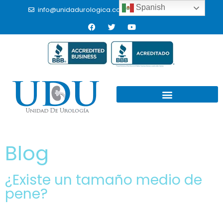
Spanish
info@unidadurologica.com.mx
(664) 9766433
Blog
¿Existe un tamaño medio de
pene?