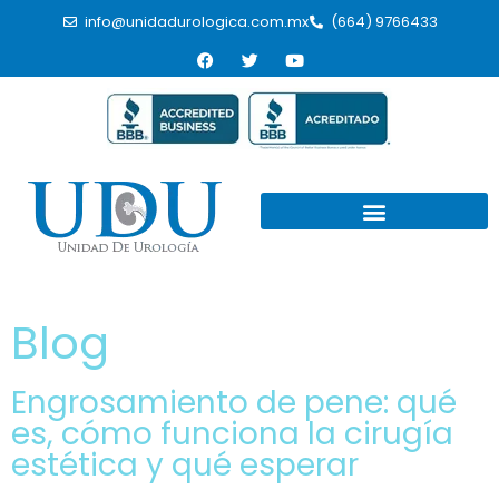
info@unidadurologica.com.mx
(664) 9766433
Blog
Engrosamiento de pene: qué
es, cómo funciona la cirugía
estética y qué esperar