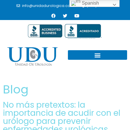
Spanish
info@unidadurologica.com.mx
(664) 9766433
Blog
No más pretextos: la
importancia de acudir con el
urólogo para prevenir
enfermedades urológicas