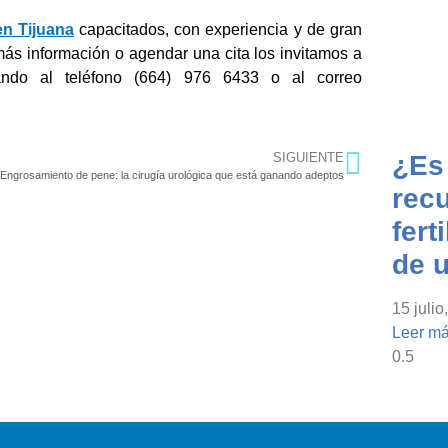
en Tijuana
capacitados, con experiencia y de gran
 más información o agendar una cita los invitamos a
ando al teléfono (664) 976 6433 o al correo
SIGUIENTE
¿Es
Engrosamiento de pene: la cirugía urológica que está ganando adeptos
recu
fert
de 
15 julio
Leer má