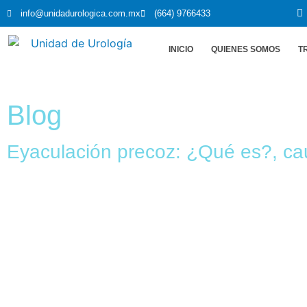
info@unidadurologica.com.mx
(664) 9766433
INICIO
QUIENES SOMOS
T
Blog
Eyaculación precoz: ¿Qué es?, cau