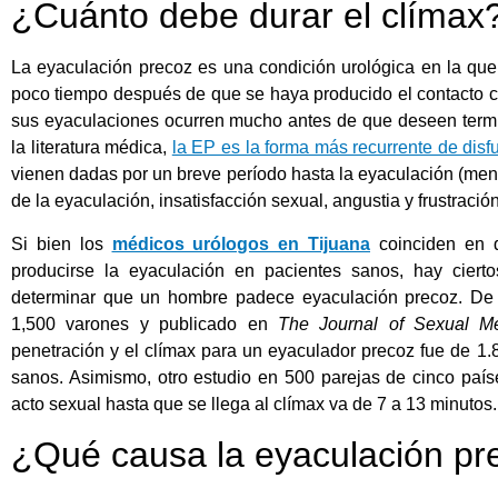
¿Cuánto debe durar el clímax
La eyaculación precoz es una condición urológica en la que 
poco tiempo después de que se haya producido el contacto c
sus eyaculaciones ocurren mucho antes de que deseen termina
la literatura médica,
la EP es la forma más recurrente de dis
vienen dadas por un breve período hasta la eyaculación (meno
de la eyaculación, insatisfacción sexual, angustia y frustración
Si bien los
médicos urólogos en Tijuana
coinciden en 
producirse la eyaculación en pacientes sanos, hay ciert
determinar que un hombre padece eyaculación precoz. De 
1,500 varones y publicado en
The Journal of Sexual M
penetración y el clímax para un eyaculador precoz fue de 1
sanos. Asimismo, otro estudio en 500 parejas de cinco país
acto sexual hasta que se llega al clímax va de 7 a 13 minutos.
¿Qué causa la eyaculación pr