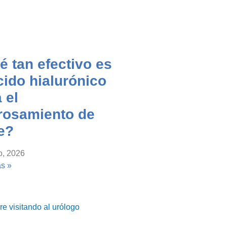
 tan efectivo es
cido hialurónico
 el
rosamiento de
e?
o, 2026
s »