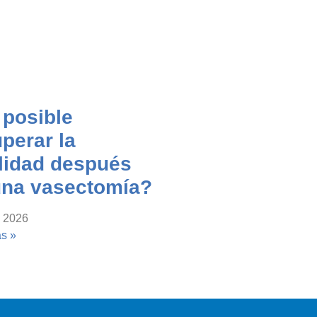
 posible
perar la
ilidad después
una vasectomía?
, 2026
s »