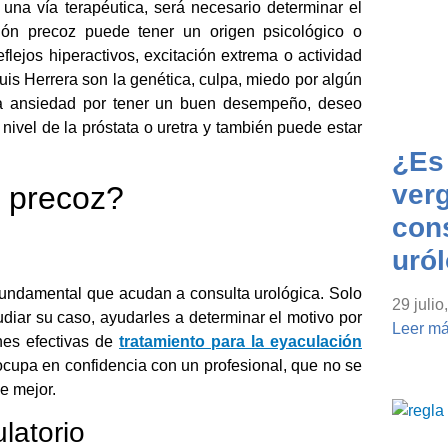
 una vía terapéutica, será necesario determinar el
ión precoz puede tener un origen psicológico o
flejos hiperactivos, excitación extrema o actividad
uis Herrera son la genética, culpa, miedo por algún
 la ansiedad por tener un buen desempeño, deseo
nivel de la próstata o uretra y también puede estar
¿Es
ver
 precoz?
cons
uró
 fundamental que acudan a consulta urológica. Solo
29 julio
diar su caso, ayudarles a determinar el motivo por
Leer má
nes efectivas de
tratamiento para la eyaculación
ocupa en confidencia con un profesional, que no se
se mejor.
latorio