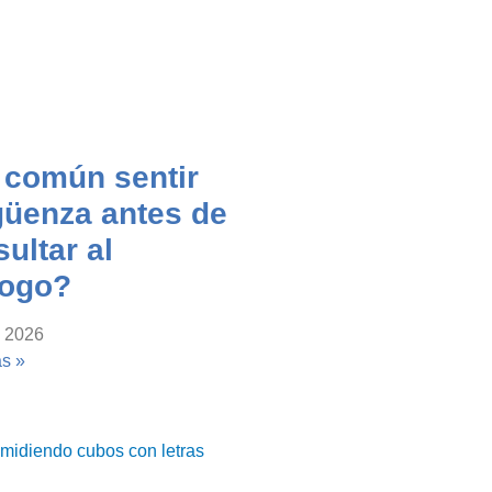
 común sentir
güenza antes de
ultar al
logo?
, 2026
s »