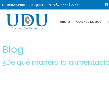
info@unidadurologica.com.mx
(664) 9766433
INICIO
QUIENES SOMOS
Blog
¿De qué manera la alimentación