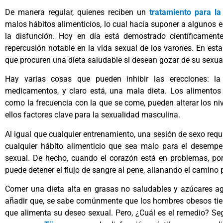
De manera regular, quienes reciben un
tratamiento para la
malos hábitos alimenticios, lo cual hacía suponer a algunos es
la disfunción. Hoy en día está demostrado científicament
repercusión notable en la vida sexual de los varones. En est
que procuren una dieta saludable si desean gozar de su sexu
Hay varias cosas que pueden inhibir las erecciones: la 
medicamentos, y claro está, una mala dieta. Los alimentos 
como la frecuencia con la que se come, pueden alterar los ni
ellos factores clave para la sexualidad masculina.
Al igual que cualquier entrenamiento, una sesión de sexo requi
cualquier hábito alimenticio que sea malo para el desemp
sexual. De hecho, cuando el corazón está en problemas, por 
puede detener el flujo de sangre al pene, allanando el camino p
Comer una dieta alta en grasas no saludables y azúcares ag
añadir que, se sabe comúnmente que los hombres obesos tien
que alimenta su deseo sexual. Pero, ¿Cuál es el remedio? Se