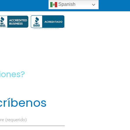
Spanish
iones?
críbenos