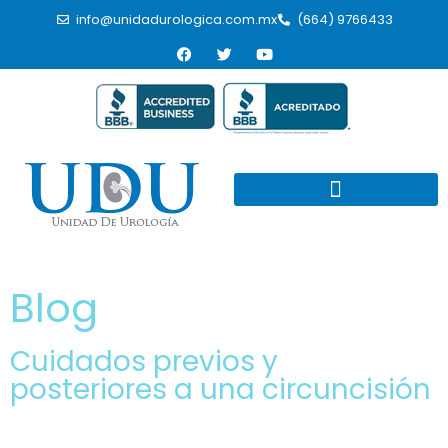
info@unidadurologica.com.mx
(664) 9766433
Blog
Cuidados previos y
posteriores a una circuncisión