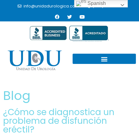
Spanish
info@unidadurologica.com.mx
(664) 9766433
Blog
¿Cómo se diagnostica un
problema de disfunción
eréctil?